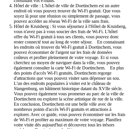
consultant vos e-mails.
Hôtel de ville : L'hôtel de ville de Doetinchem est un autre
endroit où vous pouvez trouver du Wi-Fi gratuit. Que vous
soyez là pour une réunion ou simplement de passage, vous
pouvez accéder au réseau Wi-Fi de la ville sans frais.
Hôtel de Kruisberg : Si vous séjournez à l'Hôtel de Kruisberg,
vous n'avez pas à vous soucier des frais de Wi-Fi. L'hôtel
offre du Wi-Fi gratuit à tous ses clients, vous pouvez donc
rester connecté tout au long de votre séjour. En connaissant
les endroits où trouver du Wi-Fi gratuit à Doetinchem, vous
pouvez économiser de l'argent sur les frais de données
coûteux et profiter pleinement de votre voyage. Et si vous
cherchez un moyen de naviguer dans la ville, vous pouvez
également consulter la carte Wi-Fi de Doetinchem. En plus
des points d'accès Wi-Fi gratuits, Doetinchem regorge
d'attractions que vous pouvez visiter sans dépenser un sou.
L'un des endroits populaires à visiter est le château de
Slangenburg, un bâtiment historique datant du XVIIe siècle.
Vous pouvez également vous promener au parc de la ville de
Doetinchem ou explorer la scène artistique de rue de la ville.
En conclusion, Doetinchem est une belle ville avec de
nombreux points d'accès Wi-Fi gratuits et attractions à
explorer. Avec ce guide, vous pouvez économiser sur les frais
de Wi-Fi et profiter au maximum de votre voyage. Planifiez
votre visite dès aujourd'hui et découvrez tous les trésors