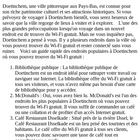
Doetinchem, une ville pittoresque aux Pays-Bas, est connue pour
son riche patrimoine culturel et ses attractions historiques. Si vous
prévoyez de voyager à Doetinchem bientôt, vous serez heureux de
savoir que la ville regorge de lieux à visiter et à explorer. L'une des
plus grandes préoccupations lorsqu'on voyage dans un nouvel
endroit est de trouver du Wi-Fi gratuit. Mais ne vous inquiétez pas,
Doetinchem a pensé à vous. Il y a plusieurs endroits dans la ville où
vous pouvez trouver du Wi-Fi gratuit et rester connecté sans vous
ruiner. Voici un guide rapide des endroits populaires à Doetinchem
où vous pouvez trouver du Wi-Fi gratuit :
Bibliothèque publique : La bibliothèque publique de
Doetinchem est un endroit idéal pour rattraper votre travail ou
naviguer sur Internet. La bibliothèque offre du Wi-Fi gratuit à
tous ses visiteurs, et vous n'avez même pas besoin d'une carte
de bibliothèque pour y accéder.
McDonald's : Oui, vous avez bien lu. McDonald's est l'un des
endroits les plus populaires à Doetinchem où vous pouvez
trouver du Wi-Fi gratuit. Il vous suffit de commander un café
ou une collation et de profiter d'un accès Internet gratuit.
Café Restaurant IJsselkade : Situé près de la rivière IJssel, le
Café Restaurant IJsselkade est un lieu prisé des touristes et des
habitants. Le café offre du Wi-Fi gratuit à tous ses clients,
vous pouvez donc savourer une tasse de café tout en