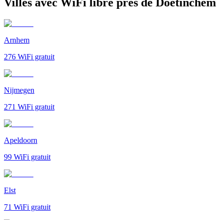
Villes avec WiFi libre près de Doetinchem
Arnhem
276
WiFi gratuit
Nijmegen
271
WiFi gratuit
Apeldoorn
99
WiFi gratuit
Elst
71
WiFi gratuit