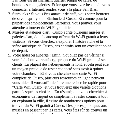
San Blas est un charmant quartier rempli de cafés, de
boutiques et de galeries. Et lorsque vous avez besoin de vous
connecter à Internet, rendez-vous à la place San Blas.
Starbucks : Si vous êtes amateur de café, vous serez heureux
de savoir qu'il y a un Starbucks à Cusco. Et comme pour la
plupart des emplacements Starbucks, vous pouvez vous
attendre à trouver du Wi-Fi gratuit ici.
Musées et galeries d'art : Cusco abrite plusieurs musées et
galeries d'art, dont beaucoup offrent du Wi-Fi gratuit à leurs
visiteurs. Si vous cherchez à explorer l'histoire riche et la
scène artistique de Cusco, ces endroits sont un excellent point
de départ.
Votre hôtel ou auberge : Enfin, n'oubliez pas de vérifier si
votre hôtel ou votre auberge propose du Wi-Fi gratuit à ses
clients. La plupart des hébergements le font, et cela peut être
un moyen pratique de rester connecté sans avoir à quitter
votre chambre. Et si vous cherchez une carte Wi-Fi
complète de Cusco, plusieurs ressources en ligne peuvent
vous aider. Il vous suffit de faire une recherche rapide pour
"Carte Wifi Cusco" et vous trouverez une variété d'options
parmi lesquelles choisir. En résumé, que vous cherchiez à
économiser de l'argent ou simplement à rester connecté tout
en explorant la ville, il existe de nombreuses options pour
trouver du Wi-Fi gratuit à Cusco. Des places publiques aux
musées en passant par les cafés, vous êtes sûr de trouver un