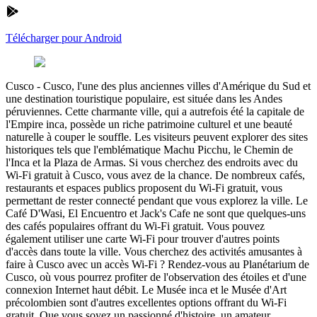
Télécharger pour Android
Cusco
-
Cusco, l'une des plus anciennes villes d'Amérique du Sud et
une destination touristique populaire, est située dans les Andes
péruviennes. Cette charmante ville, qui a autrefois été la capitale de
l'Empire inca, possède un riche patrimoine culturel et une beauté
naturelle à couper le souffle. Les visiteurs peuvent explorer des sites
historiques tels que l'emblématique Machu Picchu, le Chemin de
l'Inca et la Plaza de Armas. Si vous cherchez des endroits avec du
Wi-Fi gratuit à Cusco, vous avez de la chance. De nombreux cafés,
restaurants et espaces publics proposent du Wi-Fi gratuit, vous
permettant de rester connecté pendant que vous explorez la ville. Le
Café D'Wasi, El Encuentro et Jack's Cafe ne sont que quelques-uns
des cafés populaires offrant du Wi-Fi gratuit. Vous pouvez
également utiliser une carte Wi-Fi pour trouver d'autres points
d'accès dans toute la ville. Vous cherchez des activités amusantes à
faire à Cusco avec un accès Wi-Fi ? Rendez-vous au Planétarium de
Cusco, où vous pourrez profiter de l'observation des étoiles et d'une
connexion Internet haut débit. Le Musée inca et le Musée d'Art
précolombien sont d'autres excellentes options offrant du Wi-Fi
gratuit. Que vous soyez un passionné d'histoire, un amateur