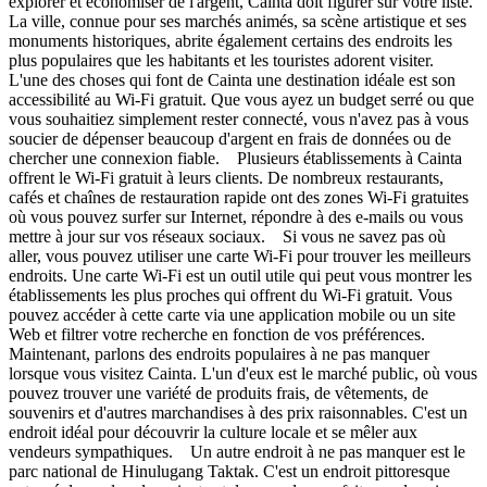
explorer et économiser de l'argent, Cainta doit figurer sur votre liste.
La ville, connue pour ses marchés animés, sa scène artistique et ses
monuments historiques, abrite également certains des endroits les
plus populaires que les habitants et les touristes adorent visiter.
L'une des choses qui font de Cainta une destination idéale est son
accessibilité au Wi-Fi gratuit. Que vous ayez un budget serré ou que
vous souhaitiez simplement rester connecté, vous n'avez pas à vous
soucier de dépenser beaucoup d'argent en frais de données ou de
chercher une connexion fiable. Plusieurs établissements à Cainta
offrent le Wi-Fi gratuit à leurs clients. De nombreux restaurants,
cafés et chaînes de restauration rapide ont des zones Wi-Fi gratuites
où vous pouvez surfer sur Internet, répondre à des e-mails ou vous
mettre à jour sur vos réseaux sociaux. Si vous ne savez pas où
aller, vous pouvez utiliser une carte Wi-Fi pour trouver les meilleurs
endroits. Une carte Wi-Fi est un outil utile qui peut vous montrer les
établissements les plus proches qui offrent du Wi-Fi gratuit. Vous
pouvez accéder à cette carte via une application mobile ou un site
Web et filtrer votre recherche en fonction de vos préférences.
Maintenant, parlons des endroits populaires à ne pas manquer
lorsque vous visitez Cainta. L'un d'eux est le marché public, où vous
pouvez trouver une variété de produits frais, de vêtements, de
souvenirs et d'autres marchandises à des prix raisonnables. C'est un
endroit idéal pour découvrir la culture locale et se mêler aux
vendeurs sympathiques. Un autre endroit à ne pas manquer est le
parc national de Hinulugang Taktak. C'est un endroit pittoresque