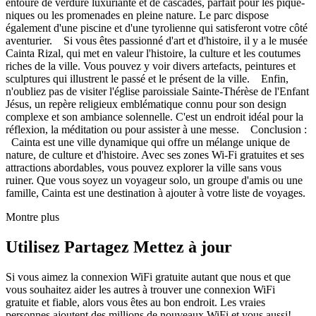
entouré de verdure luxuriante et de cascades, parfait pour les pique-
niques ou les promenades en pleine nature. Le parc dispose
également d'une piscine et d'une tyrolienne qui satisferont votre côté
aventurier. Si vous êtes passionné d'art et d'histoire, il y a le musée
Cainta Rizal, qui met en valeur l'histoire, la culture et les coutumes
riches de la ville. Vous pouvez y voir divers artefacts, peintures et
sculptures qui illustrent le passé et le présent de la ville. Enfin,
n'oubliez pas de visiter l'église paroissiale Sainte-Thérèse de l'Enfant
Jésus, un repère religieux emblématique connu pour son design
complexe et son ambiance solennelle. C'est un endroit idéal pour la
réflexion, la méditation ou pour assister à une messe. Conclusion :
Cainta est une ville dynamique qui offre un mélange unique de
nature, de culture et d'histoire. Avec ses zones Wi-Fi gratuites et ses
attractions abordables, vous pouvez explorer la ville sans vous
ruiner. Que vous soyez un voyageur solo, un groupe d'amis ou une
famille, Cainta est une destination à ajouter à votre liste de voyages.
Montre plus
Utilisez Partagez Mettez à jour
Si vous aimez la connexion WiFi gratuite autant que nous et que
vous souhaitez aider les autres à trouver une connexion WiFi
gratuite et fiable, alors vous êtes au bon endroit. Les vraies
personnes ajoutent des millions de nouveaux WiFi et vous aussi!