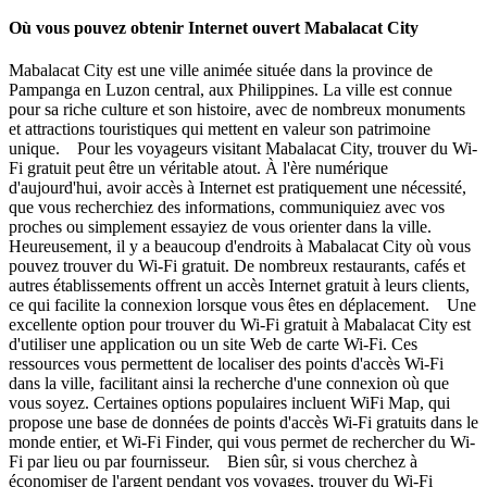
Où vous pouvez obtenir Internet ouvert Mabalacat City
Mabalacat City est une ville animée située dans la province de
Pampanga en Luzon central, aux Philippines. La ville est connue
pour sa riche culture et son histoire, avec de nombreux monuments
et attractions touristiques qui mettent en valeur son patrimoine
unique. Pour les voyageurs visitant Mabalacat City, trouver du Wi-
Fi gratuit peut être un véritable atout. À l'ère numérique
d'aujourd'hui, avoir accès à Internet est pratiquement une nécessité,
que vous recherchiez des informations, communiquiez avec vos
proches ou simplement essayiez de vous orienter dans la ville.
Heureusement, il y a beaucoup d'endroits à Mabalacat City où vous
pouvez trouver du Wi-Fi gratuit. De nombreux restaurants, cafés et
autres établissements offrent un accès Internet gratuit à leurs clients,
ce qui facilite la connexion lorsque vous êtes en déplacement. Une
excellente option pour trouver du Wi-Fi gratuit à Mabalacat City est
d'utiliser une application ou un site Web de carte Wi-Fi. Ces
ressources vous permettent de localiser des points d'accès Wi-Fi
dans la ville, facilitant ainsi la recherche d'une connexion où que
vous soyez. Certaines options populaires incluent WiFi Map, qui
propose une base de données de points d'accès Wi-Fi gratuits dans le
monde entier, et Wi-Fi Finder, qui vous permet de rechercher du Wi-
Fi par lieu ou par fournisseur. Bien sûr, si vous cherchez à
économiser de l'argent pendant vos voyages, trouver du Wi-Fi