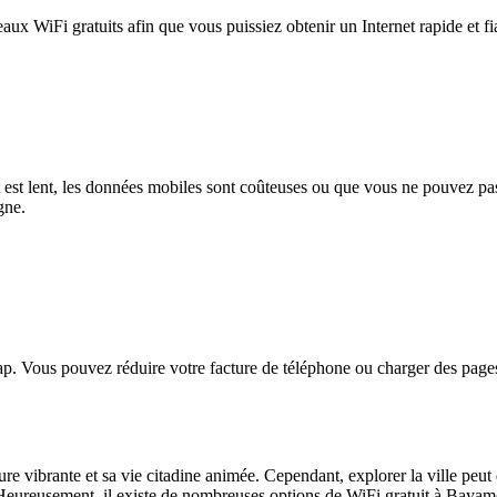
eaux WiFi gratuits afin que vous puissiez obtenir un Internet rapide et f
et est lent, les données mobiles sont coûteuses ou que vous ne pouvez 
gne.
. Vous pouvez réduire votre facture de téléphone ou charger des pages
vibrante et sa vie citadine animée. Cependant, explorer la ville peut êt
ureusement, il existe de nombreuses options de WiFi gratuit à Bayamó