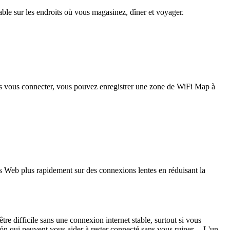
iable sur les endroits où vous magasinez, dîner et voyager.
pas vous connecter, vous pouvez enregistrer une zone de WiFi Map à
 Web plus rapidement sur des connexions lentes en réduisant la
re difficile sans une connexion internet stable, surtout si vous
n qui peuvent vous aider à rester connecté sans vous ruiner. L'un