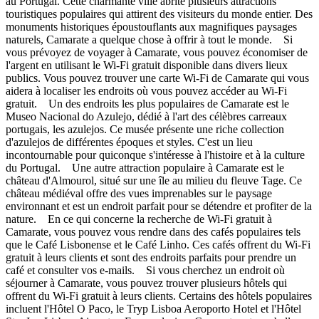
au Portugal. Cette charmante ville abrite plusieurs attractions
touristiques populaires qui attirent des visiteurs du monde entier. Des
monuments historiques époustouflants aux magnifiques paysages
naturels, Camarate a quelque chose à offrir à tout le monde. Si
vous prévoyez de voyager à Camarate, vous pouvez économiser de
l'argent en utilisant le Wi-Fi gratuit disponible dans divers lieux
publics. Vous pouvez trouver une carte Wi-Fi de Camarate qui vous
aidera à localiser les endroits où vous pouvez accéder au Wi-Fi
gratuit. Un des endroits les plus populaires de Camarate est le
Museo Nacional do Azulejo, dédié à l'art des célèbres carreaux
portugais, les azulejos. Ce musée présente une riche collection
d'azulejos de différentes époques et styles. C'est un lieu
incontournable pour quiconque s'intéresse à l'histoire et à la culture
du Portugal. Une autre attraction populaire à Camarate est le
château d'Almourol, situé sur une île au milieu du fleuve Tage. Ce
château médiéval offre des vues imprenables sur le paysage
environnant et est un endroit parfait pour se détendre et profiter de la
nature. En ce qui concerne la recherche de Wi-Fi gratuit à
Camarate, vous pouvez vous rendre dans des cafés populaires tels
que le Café Lisbonense et le Café Linho. Ces cafés offrent du Wi-Fi
gratuit à leurs clients et sont des endroits parfaits pour prendre un
café et consulter vos e-mails. Si vous cherchez un endroit où
séjourner à Camarate, vous pouvez trouver plusieurs hôtels qui
offrent du Wi-Fi gratuit à leurs clients. Certains des hôtels populaires
incluent l'Hôtel O Paco, le Tryp Lisboa Aeroporto Hotel et l'Hôtel