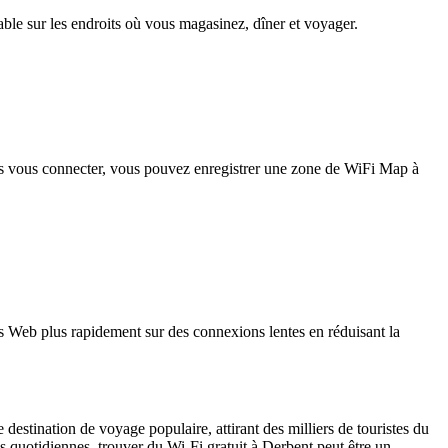
iable sur les endroits où vous magasinez, dîner et voyager.
pas vous connecter, vous pouvez enregistrer une zone de WiFi Map à
 Web plus rapidement sur des connexions lentes en réduisant la
e destination de voyage populaire, attirant des milliers de touristes du
uotidiennes, trouver du Wi-Fi gratuit à Derbent peut être un