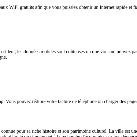
eaux WiFi gratuits afin que vous puissiez obtenir un Internet rapide et f
et est lent, les données mobiles sont coûteuses ou que vous ne pouvez 
gne.
. Vous pouvez réduire votre facture de téléphone ou charger des pages
 connue pour sa riche histoire et son patrimoine culturel. La ville est un
t limité ou simplement à la recherche d'économies sur vos dépenses q