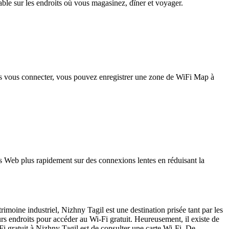
iable sur les endroits où vous magasinez, dîner et voyager.
pas vous connecter, vous pouvez enregistrer une zone de WiFi Map à
 Web plus rapidement sur des connexions lentes en réduisant la
imoine industriel, Nizhny Tagil est une destination prisée tant par les
s endroits pour accéder au Wi-Fi gratuit. Heureusement, il existe de
Fi gratuit à Nizhny Tagil est de consulter une carte Wi-Fi. De