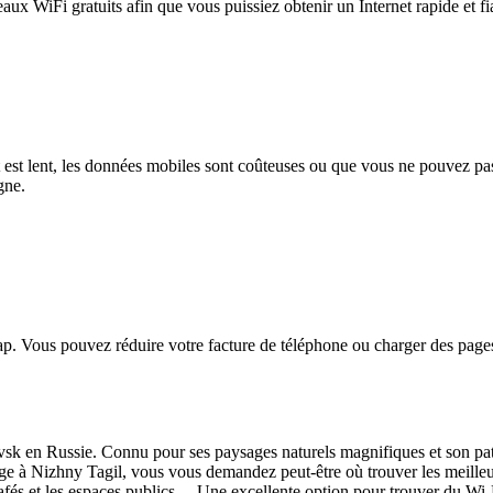
eaux WiFi gratuits afin que vous puissiez obtenir un Internet rapide et f
et est lent, les données mobiles sont coûteuses ou que vous ne pouvez 
gne.
. Vous pouvez réduire votre facture de téléphone ou charger des pages
ovsk en Russie. Connu pour ses paysages naturels magnifiques et son patr
e à Nizhny Tagil, vous vous demandez peut-être où trouver les meilleur
cafés et les espaces publics. Une excellente option pour trouver du Wi-