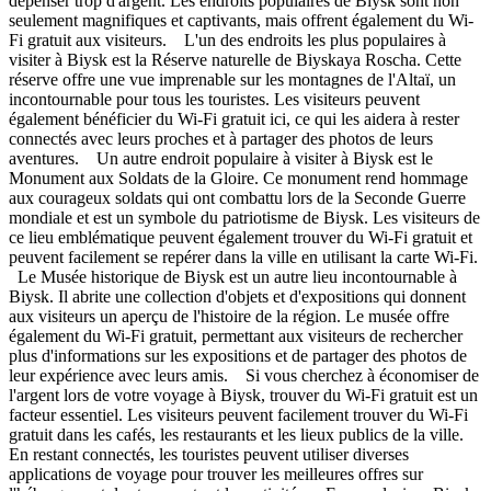
dépenser trop d'argent. Les endroits populaires de Biysk sont non
seulement magnifiques et captivants, mais offrent également du Wi-
Fi gratuit aux visiteurs. L'un des endroits les plus populaires à
visiter à Biysk est la Réserve naturelle de Biyskaya Roscha. Cette
réserve offre une vue imprenable sur les montagnes de l'Altaï, un
incontournable pour tous les touristes. Les visiteurs peuvent
également bénéficier du Wi-Fi gratuit ici, ce qui les aidera à rester
connectés avec leurs proches et à partager des photos de leurs
aventures. Un autre endroit populaire à visiter à Biysk est le
Monument aux Soldats de la Gloire. Ce monument rend hommage
aux courageux soldats qui ont combattu lors de la Seconde Guerre
mondiale et est un symbole du patriotisme de Biysk. Les visiteurs de
ce lieu emblématique peuvent également trouver du Wi-Fi gratuit et
peuvent facilement se repérer dans la ville en utilisant la carte Wi-Fi.
Le Musée historique de Biysk est un autre lieu incontournable à
Biysk. Il abrite une collection d'objets et d'expositions qui donnent
aux visiteurs un aperçu de l'histoire de la région. Le musée offre
également du Wi-Fi gratuit, permettant aux visiteurs de rechercher
plus d'informations sur les expositions et de partager des photos de
leur expérience avec leurs amis. Si vous cherchez à économiser de
l'argent lors de votre voyage à Biysk, trouver du Wi-Fi gratuit est un
facteur essentiel. Les visiteurs peuvent facilement trouver du Wi-Fi
gratuit dans les cafés, les restaurants et les lieux publics de la ville.
En restant connectés, les touristes peuvent utiliser diverses
applications de voyage pour trouver les meilleures offres sur