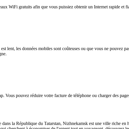
eaux WiFi gratuits afin que vous puissiez obtenir un Internet rapide et f
et est lent, les données mobiles sont coûteuses ou que vous ne pouvez 
gne.
. Vous pouvez réduire votre facture de téléphone ou charger des pages
 la République du Tatarstan, Nizhnekamsk est une ville riche en histo
ui cherchent à économiser de l'argent tout en voyageant, découvrez les m