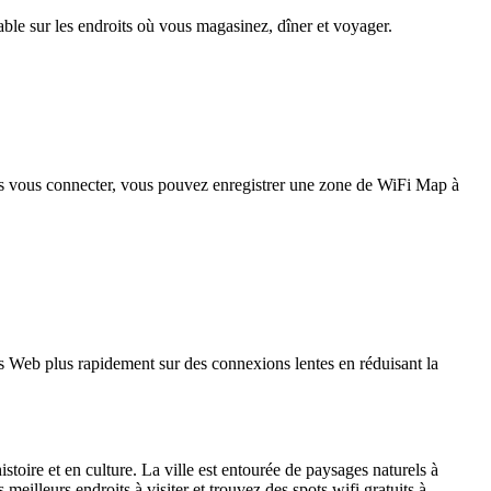
iable sur les endroits où vous magasinez, dîner et voyager.
pas vous connecter, vous pouvez enregistrer une zone de WiFi Map à
 Web plus rapidement sur des connexions lentes en réduisant la
ire et en culture. La ville est entourée de paysages naturels à
eilleurs endroits à visiter et trouvez des spots wifi gratuits à