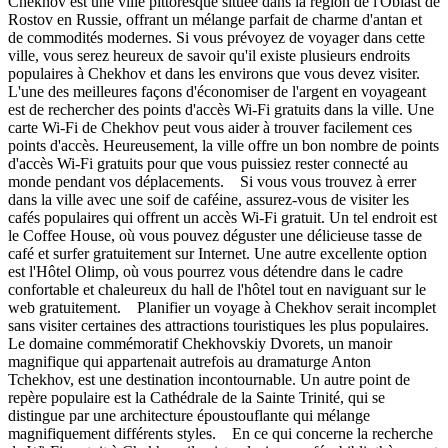
Chekhov est une ville pittoresque située dans la région de l'Oblast de
Rostov en Russie, offrant un mélange parfait de charme d'antan et
de commodités modernes. Si vous prévoyez de voyager dans cette
ville, vous serez heureux de savoir qu'il existe plusieurs endroits
populaires à Chekhov et dans les environs que vous devez visiter.
L'une des meilleures façons d'économiser de l'argent en voyageant
est de rechercher des points d'accès Wi-Fi gratuits dans la ville. Une
carte Wi-Fi de Chekhov peut vous aider à trouver facilement ces
points d'accès. Heureusement, la ville offre un bon nombre de points
d'accès Wi-Fi gratuits pour que vous puissiez rester connecté au
monde pendant vos déplacements. Si vous vous trouvez à errer
dans la ville avec une soif de caféine, assurez-vous de visiter les
cafés populaires qui offrent un accès Wi-Fi gratuit. Un tel endroit est
le Coffee House, où vous pouvez déguster une délicieuse tasse de
café et surfer gratuitement sur Internet. Une autre excellente option
est l'Hôtel Olimp, où vous pourrez vous détendre dans le cadre
confortable et chaleureux du hall de l'hôtel tout en naviguant sur le
web gratuitement. Planifier un voyage à Chekhov serait incomplet
sans visiter certaines des attractions touristiques les plus populaires.
Le domaine commémoratif Chekhovskiy Dvorets, un manoir
magnifique qui appartenait autrefois au dramaturge Anton
Tchekhov, est une destination incontournable. Un autre point de
repère populaire est la Cathédrale de la Sainte Trinité, qui se
distingue par une architecture époustouflante qui mélange
magnifiquement différents styles. En ce qui concerne la recherche