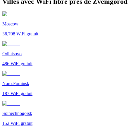
Villes avec WiFi libre près de Zvenigorod
Moscow
36,708
WiFi gratuit
Odintsovo
486
WiFi gratuit
Naro-Fominsk
187
WiFi gratuit
Solnechnogorsk
152
WiFi gratuit