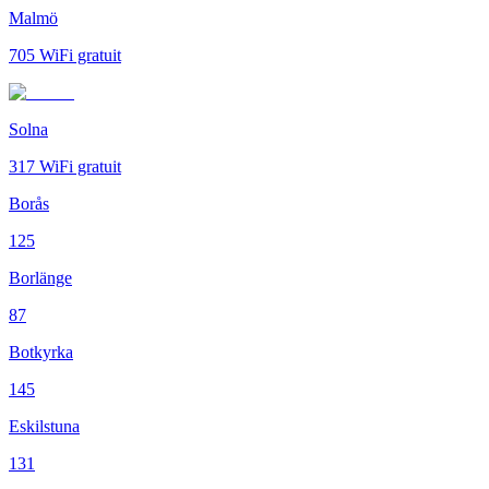
Malmö
705
WiFi gratuit
Solna
317
WiFi gratuit
Borås
125
Borlänge
87
Botkyrka
145
Eskilstuna
131