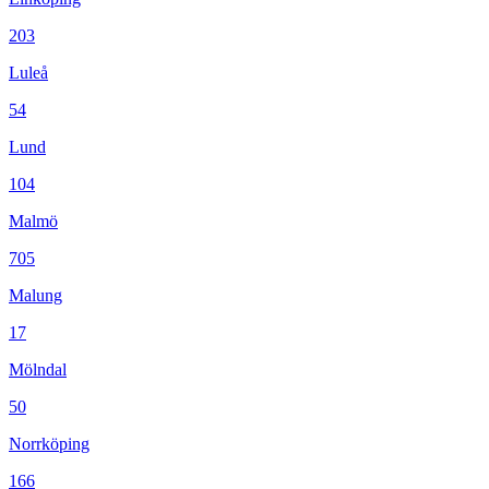
203
Luleå
54
Lund
104
Malmö
705
Malung
17
Mölndal
50
Norrköping
166