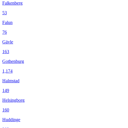
Falkenberg
53
Falun
76
Gävle
163
Gothenburg
1,174
Halmstad
149
Helsingborg
160
Huddinge