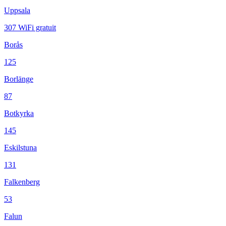
Uppsala
307
WiFi gratuit
Borås
125
Borlänge
87
Botkyrka
145
Eskilstuna
131
Falkenberg
53
Falun