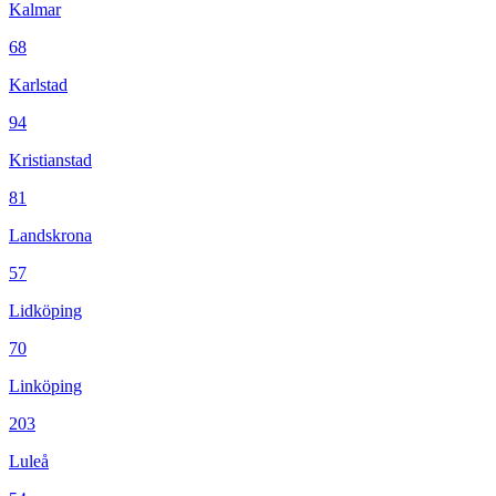
Kalmar
68
Karlstad
94
Kristianstad
81
Landskrona
57
Lidköping
70
Linköping
203
Luleå