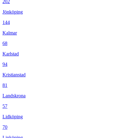
202
Jönköping
144
Kalmar
68
Karlstad
94
Kristianstad
81
Landskrona
57
Lidköping
70
Linköping