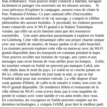
frais d'itinérance. Vous pouvez rester connecté à Internet, naviguer
facilement et partager vos souvenirs sur les réseaux sociaux. Si
vous prévoyez d'explorer la campagne, assurez-vous de visiter le
Parc National d'Abisko. Ce parc national offre d'incroyables
expériences de randonnée et de vie sauvage, y compris le célèbre
phénomène des aurores boréales. À proximité, les visiteurs peuvent
rester connectés avec le Wi-Fi gratuit à la Station Touristique
voisine, qui offre un accès Internet ainsi que des ressources
essentielles. Une autre attraction passionnante à explorer en Suède
est Göteborg. Cette ville dynamique offre son propre charme unique
avec une variété de musées, de beaux jardins et de cafés branchés.
Les touristes peuvent explorer cette ville en tramway avec du Wi-Fi
gratuit disponible dans les transports en commun pendant le trajet.
Vous pouvez accéder aux horaires de voyage, aux cartes et aux
messages sans avoir besoin de vous arrêter pour un hotspot. Enfin,
les touristes venant en Suède ne peuvent pas manquer Luleå, une
ville située dans le nord du pays. Le soleil ne se couche jamais en
été ici, offrant une lumière du jour toute la nuit, ce qui en fait
l'endroit idéal pour une aventure estivale. La ville dispose d'une
vaste gamme d'hôtels, de cafés et de musées à visiter, tous avec du
Wi-Fi gratuit disponible. De nombreux hôtels et restaurants de la
ville offrent du Wi-Fi, vous n'avez donc pas à vous inquiéter de
perdre le contact avec votre famille et vos amis restés chez vous.
En conclusion, les voyageurs en Suède peuvent compter sur les
dernières technologies, y compris l'eSIM, pour tirer le meilleur parti