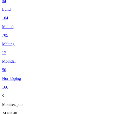
54
Lund
104
Malmö
705
Malung
17
Mölndal
50
Norrköping
166
Montrez
plus
24
sur
40