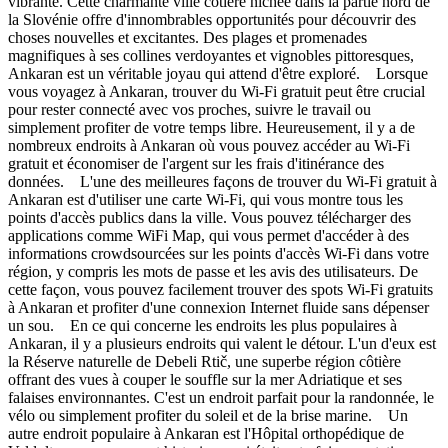
vibrante. Cette charmante ville côtière nichée dans la partie nord de
la Slovénie offre d'innombrables opportunités pour découvrir des
choses nouvelles et excitantes. Des plages et promenades
magnifiques à ses collines verdoyantes et vignobles pittoresques,
Ankaran est un véritable joyau qui attend d'être exploré. Lorsque
vous voyagez à Ankaran, trouver du Wi-Fi gratuit peut être crucial
pour rester connecté avec vos proches, suivre le travail ou
simplement profiter de votre temps libre. Heureusement, il y a de
nombreux endroits à Ankaran où vous pouvez accéder au Wi-Fi
gratuit et économiser de l'argent sur les frais d'itinérance des
données. L'une des meilleures façons de trouver du Wi-Fi gratuit à
Ankaran est d'utiliser une carte Wi-Fi, qui vous montre tous les
points d'accès publics dans la ville. Vous pouvez télécharger des
applications comme WiFi Map, qui vous permet d'accéder à des
informations crowdsourcées sur les points d'accès Wi-Fi dans votre
région, y compris les mots de passe et les avis des utilisateurs. De
cette façon, vous pouvez facilement trouver des spots Wi-Fi gratuits
à Ankaran et profiter d'une connexion Internet fluide sans dépenser
un sou. En ce qui concerne les endroits les plus populaires à
Ankaran, il y a plusieurs endroits qui valent le détour. L'un d'eux est
la Réserve naturelle de Debeli Rtič, une superbe région côtière
offrant des vues à couper le souffle sur la mer Adriatique et ses
falaises environnantes. C'est un endroit parfait pour la randonnée, le
vélo ou simplement profiter du soleil et de la brise marine. Un
autre endroit populaire à Ankaran est l'Hôpital orthopédique de