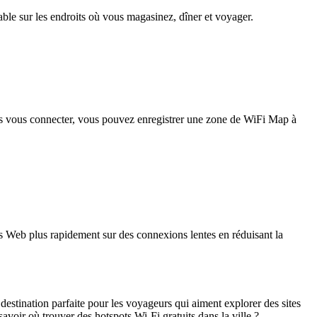
iable sur les endroits où vous magasinez, dîner et voyager.
pas vous connecter, vous pouvez enregistrer une zone de WiFi Map à
 Web plus rapidement sur des connexions lentes en réduisant la
estination parfaite pour les voyageurs qui aiment explorer des sites
savoir où trouver des hotspots Wi-Fi gratuits dans la ville ?