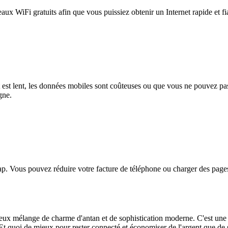
eaux WiFi gratuits afin que vous puissiez obtenir un Internet rapide et f
et est lent, les données mobiles sont coûteuses ou que vous ne pouvez 
gne.
. Vous pouvez réduire votre facture de téléphone ou charger des pages
ieux mélange de charme d'antan et de sophistication moderne. C'est une d
. Et quoi de mieux pour rester connecté et économiser de l'argent que de 