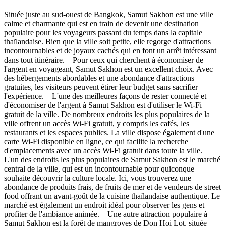
Située juste au sud-ouest de Bangkok, Samut Sakhon est une ville
calme et charmante qui est en train de devenir une destination
populaire pour les voyageurs passant du temps dans la capitale
thaïlandaise. Bien que la ville soit petite, elle regorge d'attractions
incontournables et de joyaux cachés qui en font un arrêt intéressant
dans tout itinéraire. Pour ceux qui cherchent à économiser de
l'argent en voyageant, Samut Sakhon est un excellent choix. Avec
des hébergements abordables et une abondance d'attractions
gratuites, les visiteurs peuvent étirer leur budget sans sacrifier
l'expérience. L'une des meilleures façons de rester connecté et
d'économiser de l'argent à Samut Sakhon est d'utiliser le Wi-Fi
gratuit de la ville. De nombreux endroits les plus populaires de la
ville offrent un accès Wi-Fi gratuit, y compris les cafés, les
restaurants et les espaces publics. La ville dispose également d'une
carte Wi-Fi disponible en ligne, ce qui facilite la recherche
d'emplacements avec un accès Wi-Fi gratuit dans toute la ville.
L'un des endroits les plus populaires de Samut Sakhon est le marché
central de la ville, qui est un incontournable pour quiconque
souhaite découvrir la culture locale. Ici, vous trouverez une
abondance de produits frais, de fruits de mer et de vendeurs de street
food offrant un avant-goût de la cuisine thaïlandaise authentique. Le
marché est également un endroit idéal pour observer les gens et
profiter de l'ambiance animée. Une autre attraction populaire à
Samut Sakhon est la forêt de mangroves de Don Hoi Lot, située