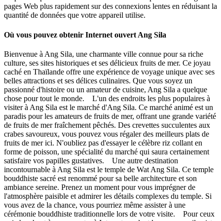
pages Web plus rapidement sur des connexions lentes en réduisant la
quantité de données que votre appareil utilise.
Où vous pouvez obtenir Internet ouvert Ang Sila
Bienvenue à Ang Sila, une charmante ville connue pour sa riche
culture, ses sites historiques et ses délicieux fruits de mer. Ce joyau
caché en Thaïlande offre une expérience de voyage unique avec ses
belles attractions et ses délices culinaires. Que vous soyez un
passionné d'histoire ou un amateur de cuisine, Ang Sila a quelque
chose pour tout le monde. L'un des endroits les plus populaires à
visiter à Ang Sila est le marché d'Ang Sila. Ce marché animé est un
paradis pour les amateurs de fruits de mer, offrant une grande variété
de fruits de mer fraîchement pêchés. Des crevettes succulentes aux
crabes savoureux, vous pouvez vous régaler des meilleurs plats de
fruits de mer ici. N'oubliez pas d'essayer le célèbre riz collant en
forme de poisson, une spécialité du marché qui saura certainement
satisfaire vos papilles gustatives. Une autre destination
incontournable à Ang Sila est le temple de Wat Ang Sila. Ce temple
bouddhiste sacré est renommé pour sa belle architecture et son
ambiance sereine. Prenez un moment pour vous imprégner de
l'atmosphère paisible et admirer les détails complexes du temple. Si
vous avez de la chance, vous pourriez même assister à une
cérémonie bouddhiste traditionnelle lors de votre visite. Pour ceux