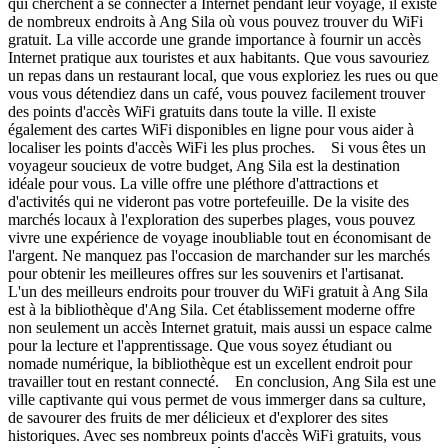
qui cherchent à se connecter à Internet pendant leur voyage, il existe
de nombreux endroits à Ang Sila où vous pouvez trouver du WiFi
gratuit. La ville accorde une grande importance à fournir un accès
Internet pratique aux touristes et aux habitants. Que vous savouriez
un repas dans un restaurant local, que vous exploriez les rues ou que
vous vous détendiez dans un café, vous pouvez facilement trouver
des points d'accès WiFi gratuits dans toute la ville. Il existe
également des cartes WiFi disponibles en ligne pour vous aider à
localiser les points d'accès WiFi les plus proches. Si vous êtes un
voyageur soucieux de votre budget, Ang Sila est la destination
idéale pour vous. La ville offre une pléthore d'attractions et
d'activités qui ne videront pas votre portefeuille. De la visite des
marchés locaux à l'exploration des superbes plages, vous pouvez
vivre une expérience de voyage inoubliable tout en économisant de
l'argent. Ne manquez pas l'occasion de marchander sur les marchés
pour obtenir les meilleures offres sur les souvenirs et l'artisanat.
L'un des meilleurs endroits pour trouver du WiFi gratuit à Ang Sila
est à la bibliothèque d'Ang Sila. Cet établissement moderne offre
non seulement un accès Internet gratuit, mais aussi un espace calme
pour la lecture et l'apprentissage. Que vous soyez étudiant ou
nomade numérique, la bibliothèque est un excellent endroit pour
travailler tout en restant connecté. En conclusion, Ang Sila est une
ville captivante qui vous permet de vous immerger dans sa culture,
de savourer des fruits de mer délicieux et d'explorer des sites
historiques. Avec ses nombreux points d'accès WiFi gratuits, vous