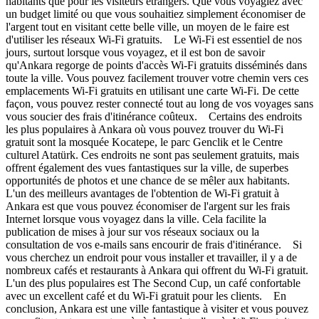
habitants que pour les visiteurs étrangers. Que vous voyagiez avec
un budget limité ou que vous souhaitiez simplement économiser de
l'argent tout en visitant cette belle ville, un moyen de le faire est
d'utiliser les réseaux Wi-Fi gratuits. Le Wi-Fi est essentiel de nos
jours, surtout lorsque vous voyagez, et il est bon de savoir
qu'Ankara regorge de points d'accès Wi-Fi gratuits disséminés dans
toute la ville. Vous pouvez facilement trouver votre chemin vers ces
emplacements Wi-Fi gratuits en utilisant une carte Wi-Fi. De cette
façon, vous pouvez rester connecté tout au long de vos voyages sans
vous soucier des frais d'itinérance coûteux. Certains des endroits
les plus populaires à Ankara où vous pouvez trouver du Wi-Fi
gratuit sont la mosquée Kocatepe, le parc Genclik et le Centre
culturel Atatürk. Ces endroits ne sont pas seulement gratuits, mais
offrent également des vues fantastiques sur la ville, de superbes
opportunités de photos et une chance de se mêler aux habitants.
L'un des meilleurs avantages de l'obtention de Wi-Fi gratuit à
Ankara est que vous pouvez économiser de l'argent sur les frais
Internet lorsque vous voyagez dans la ville. Cela facilite la
publication de mises à jour sur vos réseaux sociaux ou la
consultation de vos e-mails sans encourir de frais d'itinérance. Si
vous cherchez un endroit pour vous installer et travailler, il y a de
nombreux cafés et restaurants à Ankara qui offrent du Wi-Fi gratuit.
L'un des plus populaires est The Second Cup, un café confortable
avec un excellent café et du Wi-Fi gratuit pour les clients. En
conclusion, Ankara est une ville fantastique à visiter et vous pouvez