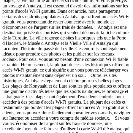
plages, sa vie nocturne animée et sa riche culture. Si vous prévoyez
un voyage à Antalya, il est essentiel d'avoir des informations sur les
points d'accès Wi-Fi gratuits. Dans cet article, nous partagerons
certains des endroits populaires à Antalya qui offrent un accès Wi-Fi
gratuit, vous permettant de rester connecté avec le monde et
d'économiser de l'argent sur les frais de données. Antalya est une
destination prisée des touristes qui veulent découvrir la riche culture
de la Turquie. La ville regorge de sites historiques tels que la Porte
d'Hadrien, le Musée d'Antalya et la Vieille Ville d'Antalya qui
racontent l'histoire du passé de la ville. Ces endroits sont également
idéaux pour prendre des photos et les publier sur les réseaux
sociaux. Pour cela, vous aurez besoin d'une connexion Wi-Fi fiable
et rapide. Heureusement, la plupart de ces sites historiques offrent un
accès Wi-Fi gratuit, ce qui signifie que vous pouvez télécharger vos
photos instantanément sans dépenser un sou. Outre les sites
historiques, Antalya est également célèbre pour ses belles plages.
Les plages de Konyaalti et de Lara sont les plus populaires et offrent
une gamme d'activités telles que les sports nautiques, le bronzage et
la baignade. Ces plages sont également d'excellents endroits pour
accéder à des points d'accès Wi-Fi gratuits. La plupart des cafés et
restaurants qui bordent les plages offrent un accès Wi-Fi gratuit aux
clients, vous pouvez donc facilement consulter vos e-mails, naviguer
sur Internet ou accéder à votre compte de médias sociaux. Si vous
voulez économiser de l'argent sur les frais de données, une
excellente façon de le faire est d'utiliser la carte Wi-Fi d'Antalya, qui