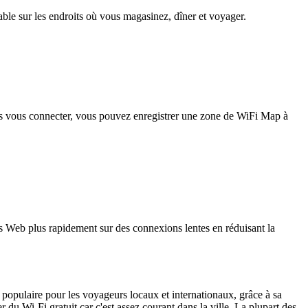
iable sur les endroits où vous magasinez, dîner et voyager.
pas vous connecter, vous pouvez enregistrer une zone de WiFi Map à
 Web plus rapidement sur des connexions lentes en réduisant la
 populaire pour les voyageurs locaux et internationaux, grâce à sa
du Wi-Fi gratuit car c'est assez courant dans la ville. La plupart des