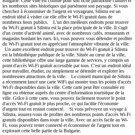
Bulgarie. Cette ville est connue pour son riche patrimoine culturel et
les nombreux sites historiques qui parsèment son paysage. Si vous
cherchez à économiser de l'argent en voyageant, Silistra est un
endroit idéal à visiter car elle offre le Wi-Fi gratuit dans de
nombreux lieux publics. L'un des meilleurs endroits pour trouver
du Wi-Fi gratuit à Silistra est la place principale de la ville. Il s'agit
d'un centre d'activité animé, avec de nombreux cafés, restaurants et
magasins bordant les rues. Ici, vous pouvez vous détendre et profiter
du Wi-Fi gratuit tout en appréciant l'atmosphère vibrante de la ville.
Un autre excellent endroit pour trouver du Wi-Fi gratuit à Silistra
est la bibliothèque publique de la ville. Située au cœur de la ville,
cette bibliothèque offre une large gamme de services, y compris un
point d'accès Wi-Fi gratuit accessible par tous. C'est un endroit idéal
pour travailler, étudier, ou simplement se détendre et explorer les
nombreuses attractions de la ville. Le conseil municipal de Silistra
a récemment lancé une carte WiFi qui montre tous les points d'accès
Wi-Fi disponibles dans la ville. Cette carte peut être consultée en
ligne ou obtenue auprès du centre d'information touristique de la
ville. Grâce à cette carte, vous pouvez facilement trouver le point
d'accès Wi-Fi gratuit le plus proche, ce qui facilite l'économie
d'argent tout en restant connecté. Si vous prévoyez un voyage à
Silistra, assurez-vous de profiter des nombreux points d'accès Wi-Fi
gratuits disponibles dans toute la ville. Avec un accès facile au Wi-
Fi, vous pouvez rester connecté et économiser de l'argent tout en
explorant cette belle partie de la Bulgarie.