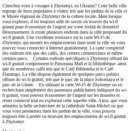
Cherchez-vous à voyager à Zhytomyr, en Ukraine? Cette belle ville
regorge de lieux populaires à visiter, tels que les jardins de la ville et
le Musée régional de Zhytomyr de la culture locale. Mais lorsque
vous explorez, il est toujours utile de savoir où trouver du wi-fi
gratuit pour économiser de l'argent sur votre forfait de données!
Heureusement, il existe plusieurs endroits dans la ville proposant du
wi-fi gratuit. Une excellente ressource est la carte Wi-Fi de
Zhytomyr, qui montre les emplacements dans toute la ville où vous
pouvez vous connecter à Internet gratuitement. La carte comprend
des endroits tels que des cafés, des centres commerciaux et même
certains parcs. Certains endroits spécifiques à Zhytomyr offrant du
wi-fi gratuit comprennent le Panorama Mall et la bibliothèque, ainsi
que de nombreux cafés tels que le Café Biblioteka et le Café
Flamingo. La ville dispose également de quelques parcs publics
offrant du wi-fi gratuit, tels que le parc de la place Sobornaya et le
parc de la Gloire. En utilisant la carte Wi-Fi de Zhytomyr ou en
recherchant simplement des panneaux publicitaires indiquant du wi-
fi gratuit, vous pouvez économiser de l'argent sur les données et
rester connecté tout en explorant cette superbe ville. Ainsi, que vous
admiriez la belle architecture de la cathédrale Saint-Michel ou que
vous vous promeniez dans les jardins de la ville, vous pouvez
toujours être à portée en trouvant des emplacements de wi-fi gratuit
à Zhytomyr.