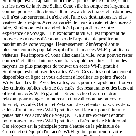
Simferopol est la capitale animée de la péninsule de Crimée, située
sur les rives de la rivière Salhir. Cette ville historique est largement
connue pour ses attractions culturelles, architecturales et historiques,
et il n'est pas surprenant qu'elle soit l'une des destinations les plus
visitées de la région. Avec sa variété de lieux à visiter et de choses à
faire, Simferopol est un endroit idéal pour profiter de votre
expérience de voyage. En explorant la ville, il est important de
trouver des moyens d'économiser de l'argent et de profiter au
maximum de votre voyage. Heureusement, Simferopol abrite
plusieurs endroits populaires qui offrent un accès Wi-Fi gratuit aux
visiteurs. Peu importe où vous allez dans la ville, vous pouvez rester
connecté et utiliser Internet sans frais supplémentaires. L'un des
moyens les plus pratiques de trouver un accès Wi-Fi gratuit à
Simferopol est d'utiliser des cartes Wi-Fi. Ces cartes sont facilement
disponibles en ligne et vous aideront à localiser les points d'accès
Wi-Fi dans la ville. Avec les cartes, vous pourrez rapidement trouver
des endroits publics tels que des cafés, des restaurants et des bars qui
offrent un accès Wi-Fi gratuit. Si vous cherchez un endroit
relaxant pour manger un morceau et travailler ou naviguer sur
Internet, les cafés Ostrich et Zekr sont d'excellents choix. Ces deux
cafés offrent un accès Wi-Fi gratuit et sont idéaux pour faire une
pause dans vos activités de voyage. Un autre excellent endroit
pour trouver un accès Wi-Fi gratuit est à l'aéroport de Simferopol.
Cet aéroport est la principale porte d'entrée de la péninsule de
Crimée et est équipé d'un accès Wi-Fi gratuit pour rendre votre