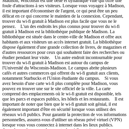
Madison, Wisconsin est une belle et dynamique ville qui offre une
foule d'attractions à ses visiteurs. Lorsque vous voyagez à Madison,
il est important d'économiser de l'argent, ce qui peut être un peu
délicat en ce qui concerne le maintien de la connexion. Cependant,
trouver du wi-fi gratuit à Madison est plus facile que vous ne le
pensez. L'un des endroits les plus connus pour trouver du wi-fi
gratuit à Madison est la bibliothèque publique de Madison. La
bibliothèque est située dans le centre-ville de Madison et offre aux
habitants et aux visiteurs un accès internet gratuit. La bibliothèque
dispose également d'une grande collection de livres, de magazines et
d'autres ressources pour ceux qui souhaitent faire des recherches ou
étudier pendant leur visite. Un autre endroit incontournable pour
trouver du wi-fi gratuit à Madison est autour du campus de
l'Université du Wisconsin-Madison. Le campus abrite plusieurs
cafés et autres commerces qui offrent du wi-fi gratuit aux clients,
notamment Starbucks et l'Union étudiante du campus. Si vous
avez besoin d'une carte wi-fi plus complète pour Madison, vous
pouvez en trouver une sur le site officiel de la ville. La carte
comprend des emplacements où le wi-fi gratuit est disponible, tels
que les parcs et espaces publics, les hôtels et les restaurants. Il est
important de noter que bien que le wi-fi gratuit soit génial, il est
également important d'être en sécurité lorsque vous utilisez des
réseaux wi-fi publics. Pour garantir la protection de vos informations
personnelles, assurez-vous d'utiliser un réseau privé virtuel (VPN)
lorsque vous vous connectez à internet dans les lieux publics.