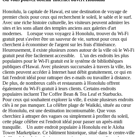
Honolulu, la capitale de Hawaï, est une destination de voyage de
premier choix pour ceux qui recherchent le soleil, le sable et le surf.
Avec une riche histoire culturelle, les visiteurs peuvent admirer les
sites et les sons allant des temples anciens aux galeries d'art
modernes. Lorsque vous voyagez à Honolulu, trouver du Wi-Fi
gratuit peut s'avérer être un sauveur de vie, surtout pour ceux qui
cherchent à économiser de l'argent sur les frais d'itinérance.
Heureusement, il existe plusieurs zones autour de la ville où le Wi-Fi
gratuit peut être facilement accessible. L'un des endroits les plus
populaires pour le Wi-Fi gratuit est le système de bibliothèques
publiques d'Hawaï. Avec plusieurs succursales à travers la ville, les
clients peuvent accéder à Internet haut débit gratuitement, ce qui en
fait l'endroit idéal pour rattraper des e-mails ou travailler à distance.
De plus, de nombreux cafés et restaurants à Honolulu offrent
également du Wi-Fi gratuit à leurs clients. Certains endroits
populaires incluent The Coffee Bean & Tea Leaf et Starbucks.
Pour ceux qui souhaitent explorer la ville, il existe plusieurs endroits
clés à ne pas manquer. La célèbre plage de Waikiki, située au cœur
de Honolulu, est une destination incontournable. Que vous
cherchiez à attraper des vagues ou simplement à profiter du soleil,
cette plage célèbre est l'endroit idéal pour passer un après-midi
tranquille. Un autre endroit populaire à Honolulu est le Aloha
Tower Marketplace. Ce bâtiment historique, situé dans le centre-ville