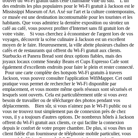
trouver du Wi-Fi gratuit dans cette charmante ville du sud. L'un
des endroits les plus populaires pour le Wi-Fi gratuit à Jackson est le
Mississippi Museum of Art. Axé sur l'art et la culture contemporains,
ce musée est une destination incontournable pour les touristes et les
habitants. Que vous admiriez la dernière exposition ou sirotiez un
café au café, vous pouvez profiter d'Internet sans fil gratuit lors de
votre visite. Si vous cherchez à économiser de l'argent lors de vos
voyages, découvrir la scène culinaire à Jackson est un excellent
moyen de le faire. Heureusement, la ville abrite plusieurs chaînes de
cafés et de restaurants qui offrent du Wi-Fi gratuit aux clients.
Starbucks et Panera Bread sont deux options fiables, mais des
joyaux locaux comme Sneaky Beans et Cups Espresso Cafe sont
également d'excellents endroits pour faire le plein et rester connecté.
Pour une carte complète des hotspots Wi-Fi gratuits à travers
Jackson, vous pouvez consulter l'application WifiMapper. Cet outil
pratique vous permet de rechercher le Wi-Fi disponible par
emplacement, et vous montre même quels réseaux sont sécurisés et
lesquels sont ouverts. Cela est particulièrement utile si vous avez
besoin de travailler ou de télécharger des photos pendant vos
déplacements. Bien sûr, si vous n'aimez pas le Wi-Fi public ou si
vous ne trouvez tout simplement pas de connexion près de chez
vous, il y a toujours d'autres options. De nombreux hôtels à Jackson
offrent du Wi-Fi gratuit aux clients, ce qui facilite la connexion
depuis le confort de votre propre chambre. De plus, si vous êtes un
client fidèle d'un fournisseur de téléphonie mobile particulier, vous