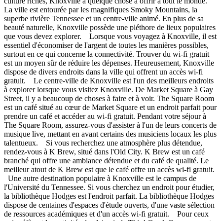
culture riches, Knoxville a quelque chose à offrir à tout le monde.
La ville est entourée par les magnifiques Smoky Mountains, la
superbe rivière Tennessee et un centre-ville animé. En plus de sa
beauté naturelle, Knoxville possède une pléthore de lieux populaires
que vous devez explorer. Lorsque vous voyagez à Knoxville, il est
essentiel d'économiser de l'argent de toutes les manières possibles,
surtout en ce qui concerne la connectivité. Trouver du wi-fi gratuit
est un moyen sûr de réduire les dépenses. Heureusement, Knoxville
dispose de divers endroits dans la ville qui offrent un accès wi-fi
gratuit. Le centre-ville de Knoxville est l'un des meilleurs endroits
à explorer lorsque vous visitez Knoxville. De Market Square à Gay
Street, il y a beaucoup de choses à faire et à voir. The Square Room
est un café situé au cœur de Market Square et un endroit parfait pour
prendre un café et accéder au wi-fi gratuit. Pendant votre séjour à
The Square Room, assurez-vous d'assister à l'un de leurs concerts de
musique live, mettant en avant certains des musiciens locaux les plus
talentueux. Si vous recherchez une atmosphère plus détendue,
rendez-vous à K Brew, situé dans l'Old City. K Brew est un café
branché qui offre une ambiance détendue et du café de qualité. Le
meilleur atout de K Brew est que le café offre un accès wi-fi gratuit.
Une autre destination populaire à Knoxville est le campus de
l'Université du Tennessee. Si vous cherchez un endroit pour étudier,
la bibliothèque Hodges est l'endroit parfait. La bibliothèque Hodges
dispose de centaines d'espaces d'étude ouverts, d'une vaste sélection
de ressources académiques et d'un accès wi-fi gratuit. Pour ceux