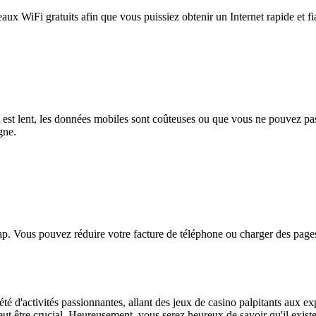
eaux WiFi gratuits afin que vous puissiez obtenir un Internet rapide et f
et est lent, les données mobiles sont coûteuses ou que vous ne pouvez 
gne.
. Vous pouvez réduire votre facture de téléphone ou charger des pages
té d'activités passionnantes, allant des jeux de casino palpitants aux e
 peut être crucial. Heureusement, vous serez heureux de savoir qu'il exi