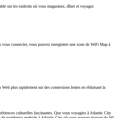
iable sur les endroits où vous magasinez, dîner et voyager.
pas vous connecter, vous pouvez enregistrer une zone de WiFi Map à
 Web plus rapidement sur des connexions lentes en réduisant la
xpériences culturelles fascinantes. Que vous voyagiez à Atlantic City
ste de nombreux endroits à Atlantic City où vous pouvez trouver du Wi-