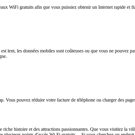
eaux WiFi gratuits afin que vous puissiez obtenir un Internet rapide et f
et est lent, les données mobiles sont coûteuses ou que vous ne pouvez 
gne.
. Vous pouvez réduire votre facture de téléphone ou charger des pages
riche histoire et des attractions passionnantes. Que vous visitiez la vill
e plusieurs points d'accès Wi-Fi gratuits. Si vous cherchez un endroit 