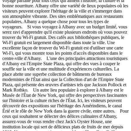
voyage parfaite pour tous ceux qui aiment l'histoire, la culture et la
bonne nourriture. Albany offre une variété de lieux populaires où les
visiteurs peuvent explorer l'héritage de la ville et s'immerger dans
son atmosphère vibrante. Des sites emblématiques aux restaurants
populaires, Albany a quelque chose pour tous les types de
voyageurs. Si vous voyagez à Albany avec un budget limité, vous
serez ravi d'apprendre qu'il existe plusieurs endroits où vous pouvez
trouver du Wi-Fi gratuit. Des cafés aux bibliothèques publiques, le
Wi-Fi gratuit est largement disponible dans toute la ville. Une
excellente façon de trouver du Wi-Fi gratuit est d'utiliser une carte
Wi-Fi, qui vous montre tous les points d'accès disponibles dans le
centre-ville d'Albany. L'une des principales attractions touristiques
d'Albany est l'Empire State Plaza, qui offre des vues à couper le
souffle sur la ville et une multitude d'expériences culturelles. La
place abrite une superbe collection de bâtiments de bureaux
modernistes de l'État ainsi que la Collection d'art de l'Empire State
Plaza, qui présente des œuvres d'artistes tels que Jackson Pollock et
Mark Rothko. Un autre lieu populaire à explorer à Albany est le
Musée de l'État de New York, qui offre des perspectives fascinantes
sur l'histoire et la culture riches de l'État. Ici, les visiteurs peuvent
découvrir des expositions sur l'héritage des Amérindiens, le canal
Érié et le rôle de New York dans la guerre civile, entre autres. Pour
ceux qui souhaitent se délecter des délices culinaires d'Albany,
assurez-vous de vous rendre chez Jack's Oyster House, une
institution locale qui sert de délicieux plats de fruits de mer depuis