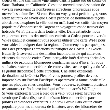
Goleta est une charmante ville située dans la partie sud du comté de
Santa Barbara, en Californie. C'est une merveilleuse destination de
voyage regorgeant de nombreuses attractions pittoresques et de
merveilles culturelles! Si vous êtes un voyageur à petit budget, vous
serez heureux de savoir que Goleta propose de nombreuses façons
abordables d'explorer la ville tout en maîtrisant vos coûts. Un moyen
populaire d'économiser de l'argent en voyageant est de trouver des
hotspots Wi-Fi gratuits dans toute la ville. Dans cet article, nous
explorerons certains des meilleurs endroits à Goleta pour trouver du
Wi-Fi gratuit et comment vous pouvez utiliser une carte Wi-Fi pour
vous aider à naviguer dans la région. Commençons par quelques-
unes des principales attractions touristiques de Goleta. Le Goleta
Butterfly Grove est une destination incontournable qui attire des
visiteurs du monde entier. Cette incroyable forêt d'arbres abrite des
milliers de papillons Monarques pendant les mois d'hiver. Si vous
souhaitez rester connecté lors de votre visite, sachez qu'il y a du Wi-
Fi gratuit disponible à cette attraction. Une autre excellente
destination est le Goleta Pier, où vous pourrez profiter de vues
imprenables sur l'océan Pacifique et apercevoir la faune locale telle
que les phoques et les dauphins. Vous trouverez également plusieurs
restaurants et cafés à proximité qui offrent un accès Wi-Fi gratuit.
Si vous explorez la ville à pied ou à vélo, vous serez heureux de
savoir que Goleta dispose d'un réseau bien connecté de parcs
publics et d'espaces extérieurs. Le Stow Grove Park est un choix
populaire pour les amoureux de la nature, avec des kilomètres de