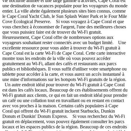
vie nocturne animée et une large gamme d'activités, Cape Coral est
une destination de vacances populaire pour les voyageurs du monde
entier. La ville abrite également plusieurs sites bien connus, comme
le Cape Coral Yacht Club, le Sun Splash Water Park et le Four Mile
Cove Ecological Preserve. Si vous voyagez à Cape Coral et que
vous cherchez à économiser de l'argent, l'une des meilleures choses
que vous puissiez faire est de trouver du Wi-Fi gratuit.
Heureusement, Cape Coral offre de nombreuses options aux
voyageurs souhaitant rester connectés avec un budget limité. Une
excellente ressource pour vous aider à trouver du Wi-Fi gratuit à
Cape Coral est la carte Wi-Fi de Cape Coral. Cette carte interactive
montre tous les endroits de la ville où vous pouvez accéder
gratuitement au Wi-Fi, allant des cafés et restaurants aux parcs
publics et bibliothèques. Il vous suffit d'utiliser votre smartphone ou
tablette pour accéder à la carte, et vous aurez un accès instantané à
une mine d'informations sur les hotspots Wi-Fi gratuits de la région.
Un autre endroit idéal pour trouver du Wi-Fi gratuit à Cape Coral
est dans les cafés locaux. Beaucoup de ces établissements offrent du
Wi-Fi gratuit aux clients, ce qui en fait un endroit idéal pour prendre
un café ou une collation tout en travaillant ou en restant en contact
avec vos proches à la maison. Certains cafés populaires à Cape
Coral qui offrent du Wi-Fi gratuit incluent Starbucks, Dunkin
Donuts et Dunkin' Donuts Express. Si vous recherchez du Wi-Fi
gratuit en déplacement, vous pouvez également consulter les parcs
locaux et les espaces publics de la région. Beaucoup de ces endroits