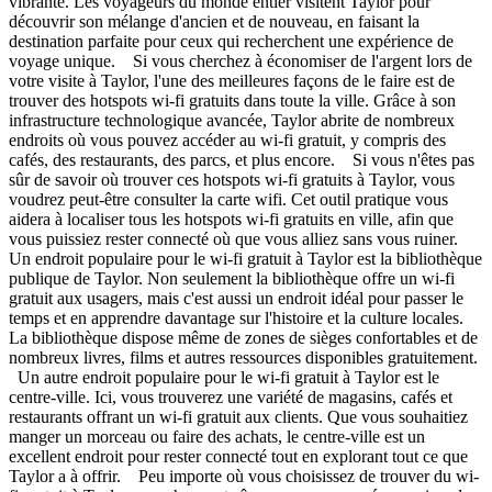
vibrante. Les voyageurs du monde entier visitent Taylor pour
découvrir son mélange d'ancien et de nouveau, en faisant la
destination parfaite pour ceux qui recherchent une expérience de
voyage unique. Si vous cherchez à économiser de l'argent lors de
votre visite à Taylor, l'une des meilleures façons de le faire est de
trouver des hotspots wi-fi gratuits dans toute la ville. Grâce à son
infrastructure technologique avancée, Taylor abrite de nombreux
endroits où vous pouvez accéder au wi-fi gratuit, y compris des
cafés, des restaurants, des parcs, et plus encore. Si vous n'êtes pas
sûr de savoir où trouver ces hotspots wi-fi gratuits à Taylor, vous
voudrez peut-être consulter la carte wifi. Cet outil pratique vous
aidera à localiser tous les hotspots wi-fi gratuits en ville, afin que
vous puissiez rester connecté où que vous alliez sans vous ruiner.
Un endroit populaire pour le wi-fi gratuit à Taylor est la bibliothèque
publique de Taylor. Non seulement la bibliothèque offre un wi-fi
gratuit aux usagers, mais c'est aussi un endroit idéal pour passer le
temps et en apprendre davantage sur l'histoire et la culture locales.
La bibliothèque dispose même de zones de sièges confortables et de
nombreux livres, films et autres ressources disponibles gratuitement.
Un autre endroit populaire pour le wi-fi gratuit à Taylor est le
centre-ville. Ici, vous trouverez une variété de magasins, cafés et
restaurants offrant un wi-fi gratuit aux clients. Que vous souhaitiez
manger un morceau ou faire des achats, le centre-ville est un
excellent endroit pour rester connecté tout en explorant tout ce que
Taylor a à offrir. Peu importe où vous choisissez de trouver du wi-