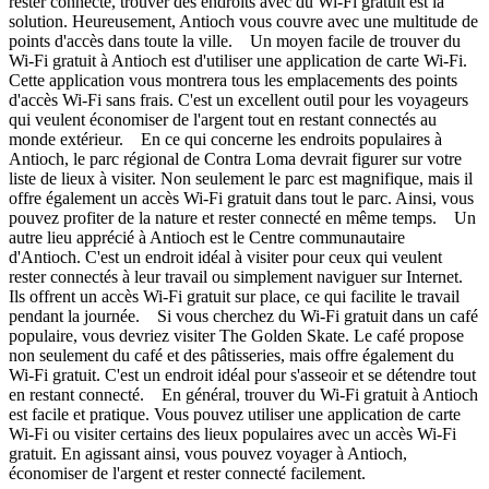
rester connecté, trouver des endroits avec du Wi-Fi gratuit est la
solution. Heureusement, Antioch vous couvre avec une multitude de
points d'accès dans toute la ville. Un moyen facile de trouver du
Wi-Fi gratuit à Antioch est d'utiliser une application de carte Wi-Fi.
Cette application vous montrera tous les emplacements des points
d'accès Wi-Fi sans frais. C'est un excellent outil pour les voyageurs
qui veulent économiser de l'argent tout en restant connectés au
monde extérieur. En ce qui concerne les endroits populaires à
Antioch, le parc régional de Contra Loma devrait figurer sur votre
liste de lieux à visiter. Non seulement le parc est magnifique, mais il
offre également un accès Wi-Fi gratuit dans tout le parc. Ainsi, vous
pouvez profiter de la nature et rester connecté en même temps. Un
autre lieu apprécié à Antioch est le Centre communautaire
d'Antioch. C'est un endroit idéal à visiter pour ceux qui veulent
rester connectés à leur travail ou simplement naviguer sur Internet.
Ils offrent un accès Wi-Fi gratuit sur place, ce qui facilite le travail
pendant la journée. Si vous cherchez du Wi-Fi gratuit dans un café
populaire, vous devriez visiter The Golden Skate. Le café propose
non seulement du café et des pâtisseries, mais offre également du
Wi-Fi gratuit. C'est un endroit idéal pour s'asseoir et se détendre tout
en restant connecté. En général, trouver du Wi-Fi gratuit à Antioch
est facile et pratique. Vous pouvez utiliser une application de carte
Wi-Fi ou visiter certains des lieux populaires avec un accès Wi-Fi
gratuit. En agissant ainsi, vous pouvez voyager à Antioch,
économiser de l'argent et rester connecté facilement.