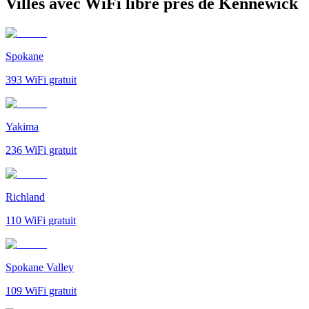
Villes avec WiFi libre près de Kennewick
Spokane
393
WiFi gratuit
Yakima
236
WiFi gratuit
Richland
110
WiFi gratuit
Spokane Valley
109
WiFi gratuit