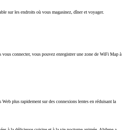
iable sur les endroits où vous magasinez, dîner et voyager.
pas vous connecter, vous pouvez enregistrer une zone de WiFi Map à
 Web plus rapidement sur des connexions lentes en réduisant la
ées à la délicieuse cuisine et à la vie nocturne animée, Abilene a