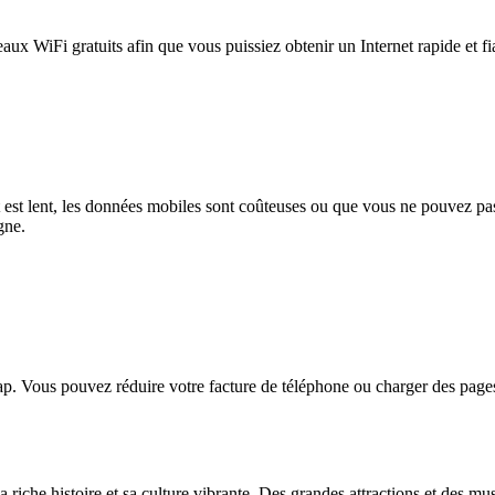
eaux WiFi gratuits afin que vous puissiez obtenir un Internet rapide et f
et est lent, les données mobiles sont coûteuses ou que vous ne pouvez 
gne.
. Vous pouvez réduire votre facture de téléphone ou charger des pages
riche histoire et sa culture vibrante. Des grandes attractions et des mus