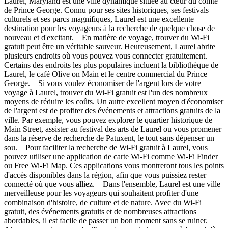
Laurel, Maryland est une ville dynamique située au cœur du comté
de Prince George. Connu pour ses sites historiques, ses festivals
culturels et ses parcs magnifiques, Laurel est une excellente
destination pour les voyageurs à la recherche de quelque chose de
nouveau et d'excitant. En matière de voyage, trouver du Wi-Fi
gratuit peut être un véritable sauveur. Heureusement, Laurel abrite
plusieurs endroits où vous pouvez vous connecter gratuitement.
Certains des endroits les plus populaires incluent la bibliothèque de
Laurel, le café Olive on Main et le centre commercial du Prince
George. Si vous voulez économiser de l'argent lors de votre
voyage à Laurel, trouver du Wi-Fi gratuit est l'un des nombreux
moyens de réduire les coûts. Un autre excellent moyen d'économiser
de l'argent est de profiter des événements et attractions gratuits de la
ville. Par exemple, vous pouvez explorer le quartier historique de
Main Street, assister au festival des arts de Laurel ou vous promener
dans la réserve de recherche de Patuxent, le tout sans dépenser un
sou. Pour faciliter la recherche de Wi-Fi gratuit à Laurel, vous
pouvez utiliser une application de carte Wi-Fi comme Wi-Fi Finder
ou Free Wi-Fi Map. Ces applications vous montreront tous les points
d'accès disponibles dans la région, afin que vous puissiez rester
connecté où que vous alliez. Dans l'ensemble, Laurel est une ville
merveilleuse pour les voyageurs qui souhaitent profiter d'une
combinaison d'histoire, de culture et de nature. Avec du Wi-Fi
gratuit, des événements gratuits et de nombreuses attractions
abordables, il est facile de passer un bon moment sans se ruiner.