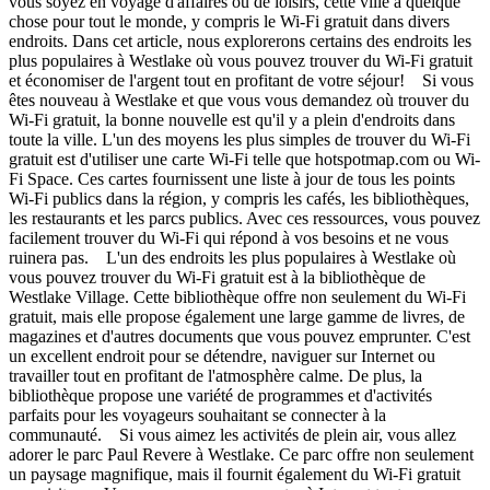
vous soyez en voyage d'affaires ou de loisirs, cette ville a quelque
chose pour tout le monde, y compris le Wi-Fi gratuit dans divers
endroits. Dans cet article, nous explorerons certains des endroits les
plus populaires à Westlake où vous pouvez trouver du Wi-Fi gratuit
et économiser de l'argent tout en profitant de votre séjour! Si vous
êtes nouveau à Westlake et que vous vous demandez où trouver du
Wi-Fi gratuit, la bonne nouvelle est qu'il y a plein d'endroits dans
toute la ville. L'un des moyens les plus simples de trouver du Wi-Fi
gratuit est d'utiliser une carte Wi-Fi telle que hotspotmap.com ou Wi-
Fi Space. Ces cartes fournissent une liste à jour de tous les points
Wi-Fi publics dans la région, y compris les cafés, les bibliothèques,
les restaurants et les parcs publics. Avec ces ressources, vous pouvez
facilement trouver du Wi-Fi qui répond à vos besoins et ne vous
ruinera pas. L'un des endroits les plus populaires à Westlake où
vous pouvez trouver du Wi-Fi gratuit est à la bibliothèque de
Westlake Village. Cette bibliothèque offre non seulement du Wi-Fi
gratuit, mais elle propose également une large gamme de livres, de
magazines et d'autres documents que vous pouvez emprunter. C'est
un excellent endroit pour se détendre, naviguer sur Internet ou
travailler tout en profitant de l'atmosphère calme. De plus, la
bibliothèque propose une variété de programmes et d'activités
parfaits pour les voyageurs souhaitant se connecter à la
communauté. Si vous aimez les activités de plein air, vous allez
adorer le parc Paul Revere à Westlake. Ce parc offre non seulement
un paysage magnifique, mais il fournit également du Wi-Fi gratuit