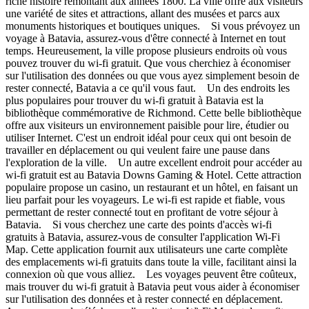
riche histoire remontant aux années 1800. La ville offre aux visiteurs
une variété de sites et attractions, allant des musées et parcs aux
monuments historiques et boutiques uniques. Si vous prévoyez un
voyage à Batavia, assurez-vous d'être connecté à Internet en tout
temps. Heureusement, la ville propose plusieurs endroits où vous
pouvez trouver du wi-fi gratuit. Que vous cherchiez à économiser
sur l'utilisation des données ou que vous ayez simplement besoin de
rester connecté, Batavia a ce qu'il vous faut. Un des endroits les
plus populaires pour trouver du wi-fi gratuit à Batavia est la
bibliothèque commémorative de Richmond. Cette belle bibliothèque
offre aux visiteurs un environnement paisible pour lire, étudier ou
utiliser Internet. C'est un endroit idéal pour ceux qui ont besoin de
travailler en déplacement ou qui veulent faire une pause dans
l'exploration de la ville. Un autre excellent endroit pour accéder au
wi-fi gratuit est au Batavia Downs Gaming & Hotel. Cette attraction
populaire propose un casino, un restaurant et un hôtel, en faisant un
lieu parfait pour les voyageurs. Le wi-fi est rapide et fiable, vous
permettant de rester connecté tout en profitant de votre séjour à
Batavia. Si vous cherchez une carte des points d'accès wi-fi
gratuits à Batavia, assurez-vous de consulter l'application Wi-Fi
Map. Cette application fournit aux utilisateurs une carte complète
des emplacements wi-fi gratuits dans toute la ville, facilitant ainsi la
connexion où que vous alliez. Les voyages peuvent être coûteux,
mais trouver du wi-fi gratuit à Batavia peut vous aider à économiser
sur l'utilisation des données et à rester connecté en déplacement.