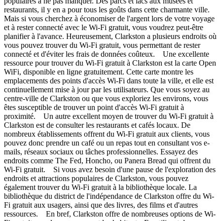
populaires à ne pas manquer. Des parcs et lacs aux musées et
restaurants, il y en a pour tous les goûts dans cette charmante ville.
Mais si vous cherchez à économiser de l'argent lors de votre voyage
et à rester connecté avec le Wi-Fi gratuit, vous voudrez peut-être
planifier à l'avance. Heureusement, Clarkston a plusieurs endroits où
vous pouvez trouver du Wi-Fi gratuit, vous permettant de rester
connecté et d'éviter les frais de données coûteux. Une excellente
ressource pour trouver du Wi-Fi gratuit à Clarkston est la carte Open
WiFi, disponible en ligne gratuitement. Cette carte montre les
emplacements des points d'accès Wi-Fi dans toute la ville, et elle est
continuellement mise à jour par les utilisateurs. Que vous soyez au
centre-ville de Clarkston ou que vous exploriez les environs, vous
êtes susceptible de trouver un point d'accès Wi-Fi gratuit à
proximité. Un autre excellent moyen de trouver du Wi-Fi gratuit à
Clarkston est de consulter les restaurants et cafés locaux. De
nombreux établissements offrent du Wi-Fi gratuit aux clients, vous
pouvez donc prendre un café ou un repas tout en consultant vos e-
mails, réseaux sociaux ou tâches professionnelles. Essayez des
endroits comme The Fed, Honcho, ou Panera Bread qui offrent du
Wi-Fi gratuit. Si vous avez besoin d'une pause de l'exploration des
endroits et attractions populaires de Clarkston, vous pouvez
également trouver du Wi-Fi gratuit à la bibliothèque locale. La
bibliothèque du district de l'indépendance de Clarkston offre du Wi-
Fi gratuit aux usagers, ainsi que des livres, des films et d'autres
ressources. En bref, Clarkston offre de nombreuses options de Wi-