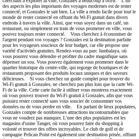
cherchant à explorer la ville, Gonzales a beaucoup à offrir. L'un
des aspects les plus importants des voyages modernes est de rester
connecté, et Gonzales le sait bien. La ville a rendu facile pour tout le
monde de rester connecté en offrant du Wi-Fi gratuit dans divers
endroits à travers la ville. Ainsi, que vous soyez dans un café, un
restaurant, ou simplement en train de vous promener en ville, vous
pouvez toujours rester connecté. Vous cherchez à économiser de
l'argent pendant vos voyages ? Gonzales est la destination parfaite
pour les voyageurs soucieux de leur budget, car elle propose une
variété d'activités gratuites. Rendez-vous au parc Jambalaya, où
vous pourrez vous détendre et profiter du cadre magnifique sans
dépenser un sou. Vous pouvez également vous promener dans le
quartier historique du centre-ville, qui regorge de boutiques et de
restaurants proposant des produits locaux uniques et des saveurs
délicieuses. Si vous cherchez un guide complet pour trouver du
Wi-Fi gratuit à Gonzales, ne cherchez pas plus loin que la carte Wi-
Fi de la ville. Cette carte facile à utiliser vous montrera exactement
où vous pouvez trouver du Wi-Fi gratuit à Gonzales, afin que vous
puissiez rester connecté sans vous soucier de consommer vos
données ou de vous perdre en ville. En parlant de lieux populaires,
Gonzales compte de nombreuses attractions incontournables que
vous ne voudrez pas manquer. L'une des plus populaires est les
magasins d'usine Tanger, où vous pourrez faire du shopping à
volonté et trouver des offres incroyables. Le club de golf et de
campagne Pelican Point est également une destination prisée, offrant