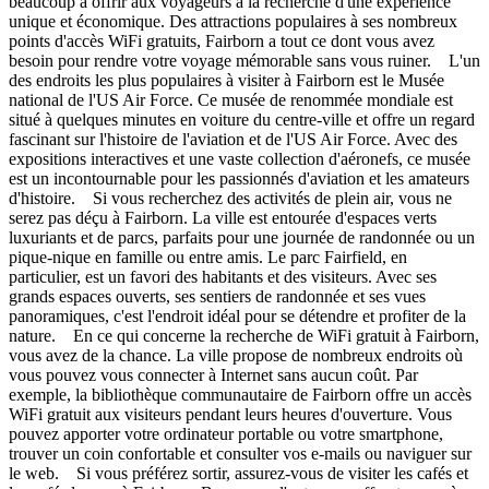
beaucoup à offrir aux voyageurs à la recherche d'une expérience
unique et économique. Des attractions populaires à ses nombreux
points d'accès WiFi gratuits, Fairborn a tout ce dont vous avez
besoin pour rendre votre voyage mémorable sans vous ruiner. L'un
des endroits les plus populaires à visiter à Fairborn est le Musée
national de l'US Air Force. Ce musée de renommée mondiale est
situé à quelques minutes en voiture du centre-ville et offre un regard
fascinant sur l'histoire de l'aviation et de l'US Air Force. Avec des
expositions interactives et une vaste collection d'aéronefs, ce musée
est un incontournable pour les passionnés d'aviation et les amateurs
d'histoire. Si vous recherchez des activités de plein air, vous ne
serez pas déçu à Fairborn. La ville est entourée d'espaces verts
luxuriants et de parcs, parfaits pour une journée de randonnée ou un
pique-nique en famille ou entre amis. Le parc Fairfield, en
particulier, est un favori des habitants et des visiteurs. Avec ses
grands espaces ouverts, ses sentiers de randonnée et ses vues
panoramiques, c'est l'endroit idéal pour se détendre et profiter de la
nature. En ce qui concerne la recherche de WiFi gratuit à Fairborn,
vous avez de la chance. La ville propose de nombreux endroits où
vous pouvez vous connecter à Internet sans aucun coût. Par
exemple, la bibliothèque communautaire de Fairborn offre un accès
WiFi gratuit aux visiteurs pendant leurs heures d'ouverture. Vous
pouvez apporter votre ordinateur portable ou votre smartphone,
trouver un coin confortable et consulter vos e-mails ou naviguer sur
le web. Si vous préférez sortir, assurez-vous de visiter les cafés et