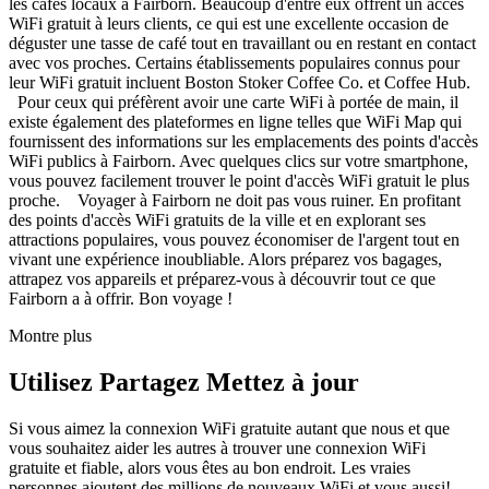
les cafés locaux à Fairborn. Beaucoup d'entre eux offrent un accès
WiFi gratuit à leurs clients, ce qui est une excellente occasion de
déguster une tasse de café tout en travaillant ou en restant en contact
avec vos proches. Certains établissements populaires connus pour
leur WiFi gratuit incluent Boston Stoker Coffee Co. et Coffee Hub.
Pour ceux qui préfèrent avoir une carte WiFi à portée de main, il
existe également des plateformes en ligne telles que WiFi Map qui
fournissent des informations sur les emplacements des points d'accès
WiFi publics à Fairborn. Avec quelques clics sur votre smartphone,
vous pouvez facilement trouver le point d'accès WiFi gratuit le plus
proche. Voyager à Fairborn ne doit pas vous ruiner. En profitant
des points d'accès WiFi gratuits de la ville et en explorant ses
attractions populaires, vous pouvez économiser de l'argent tout en
vivant une expérience inoubliable. Alors préparez vos bagages,
attrapez vos appareils et préparez-vous à découvrir tout ce que
Fairborn a à offrir. Bon voyage !
Montre plus
Utilisez Partagez Mettez à jour
Si vous aimez la connexion WiFi gratuite autant que nous et que
vous souhaitez aider les autres à trouver une connexion WiFi
gratuite et fiable, alors vous êtes au bon endroit. Les vraies
personnes ajoutent des millions de nouveaux WiFi et vous aussi!