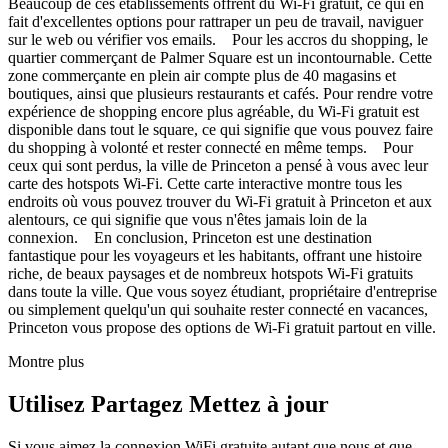
Beaucoup de ces établissements offrent du Wi-Fi gratuit, ce qui en
fait d'excellentes options pour rattraper un peu de travail, naviguer
sur le web ou vérifier vos emails. Pour les accros du shopping, le
quartier commerçant de Palmer Square est un incontournable. Cette
zone commerçante en plein air compte plus de 40 magasins et
boutiques, ainsi que plusieurs restaurants et cafés. Pour rendre votre
expérience de shopping encore plus agréable, du Wi-Fi gratuit est
disponible dans tout le square, ce qui signifie que vous pouvez faire
du shopping à volonté et rester connecté en même temps. Pour
ceux qui sont perdus, la ville de Princeton a pensé à vous avec leur
carte des hotspots Wi-Fi. Cette carte interactive montre tous les
endroits où vous pouvez trouver du Wi-Fi gratuit à Princeton et aux
alentours, ce qui signifie que vous n'êtes jamais loin de la
connexion. En conclusion, Princeton est une destination
fantastique pour les voyageurs et les habitants, offrant une histoire
riche, de beaux paysages et de nombreux hotspots Wi-Fi gratuits
dans toute la ville. Que vous soyez étudiant, propriétaire d'entreprise
ou simplement quelqu'un qui souhaite rester connecté en vacances,
Princeton vous propose des options de Wi-Fi gratuit partout en ville.
Montre plus
Utilisez Partagez Mettez à jour
Si vous aimez la connexion WiFi gratuite autant que nous et que