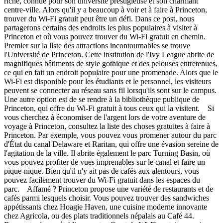
riche, connue pour son université prestigieuse et son charmant
centre-ville. Alors qu'il y a beaucoup à voir et à faire à Princeton,
trouver du Wi-Fi gratuit peut être un défi. Dans ce post, nous
partagerons certains des endroits les plus populaires à visiter à
Princeton et où vous pouvez trouver du Wi-Fi gratuit en chemin.
Premier sur la liste des attractions incontournables se trouve
l'Université de Princeton. Cette institution de l'Ivy League abrite de
magnifiques bâtiments de style gothique et des pelouses entretenues,
ce qui en fait un endroit populaire pour une promenade. Alors que le
Wi-Fi est disponible pour les étudiants et le personnel, les visiteurs
peuvent se connecter au réseau sans fil lorsqu'ils sont sur le campus.
Une autre option est de se rendre à la bibliothèque publique de
Princeton, qui offre du Wi-Fi gratuit à tous ceux qui la visitent. Si
vous cherchez à économiser de l'argent lors de votre aventure de
voyage à Princeton, consultez la liste des choses gratuites à faire à
Princeton. Par exemple, vous pouvez vous promener autour du parc
d'État du canal Delaware et Raritan, qui offre une évasion sereine de
l'agitation de la ville. Il abrite également le parc Turning Basin, où
vous pouvez profiter de vues imprenables sur le canal et faire un
pique-nique. Bien qu'il n'y ait pas de cafés aux alentours, vous
pouvez facilement trouver du Wi-Fi gratuit dans les espaces du
parc. Affamé ? Princeton propose une variété de restaurants et de
cafés parmi lesquels choisir. Vous pouvez trouver des sandwiches
appétissants chez Hoagie Haven, une cuisine moderne innovante
chez Agricola, ou des plats traditionnels népalais au Café 44.