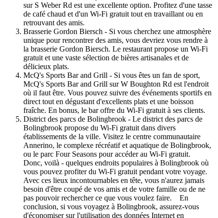
sur S Weber Rd est une excellente option. Profitez d'une tasse
de café chaud et d'un Wi-Fi gratuit tout en travaillant ou en
retrouvant des amis.
Brasserie Gordon Biersch - Si vous cherchez une atmosphère
unique pour rencontrer des amis, vous devriez vous rendre à
la brasserie Gordon Biersch. Le restaurant propose un Wi-Fi
gratuit et une vaste sélection de bières artisanales et de
délicieux plats.
McQ's Sports Bar and Grill - Si vous êtes un fan de sport,
McQ's Sports Bar and Grill sur W Boughton Rd est l'endroit
où il faut être. Vous pouvez suivre des événements sportifs en
direct tout en dégustant d'excellents plats et une boisson
fraîche. En bonus, le bar offre du Wi-Fi gratuit à ses clients.
District des parcs de Bolingbrook - Le district des parcs de
Bolingbrook propose du Wi-Fi gratuit dans divers
établissements de la ville. Visitez le centre communautaire
Annerino, le complexe récréatif et aquatique de Bolingbrook,
ou le parc Four Seasons pour accéder au Wi-Fi gratuit.
Donc, voilà - quelques endroits populaires à Bolingbrook où
vous pouvez profiter du Wi-Fi gratuit pendant votre voyage.
Avec ces lieux incontournables en tête, vous n'aurez jamais
besoin d'être coupé de vos amis et de votre famille ou de ne
pas pouvoir rechercher ce que vous voulez faire. En
conclusion, si vous voyagez à Bolingbrook, assurez-vous
d'économiser sur l'utilisation des données Internet en