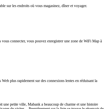
iable sur les endroits où vous magasinez, dîner et voyager.
pas vous connecter, vous pouvez enregistrer une zone de WiFi Map à
 Web plus rapidement sur des connexions lentes en réduisant la
oit une petite ville, Mabank a beaucoup de charme et une histoire
isager de visiter. Premièrement sur la liste se trouve le réservoir de