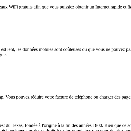
eaux WiFi gratuits afin que vous puissiez obtenir un Internet rapide et f
et est lent, les données mobiles sont coûteuses ou que vous ne pouvez 
gne.
. Vous pouvez réduire votre facture de téléphone ou charger des pages
est du Texas, fondée à l'origine à la fin des années 1800. Bien que ce s
 voici quelques-uns des endroits les plus populaires que vous devriez env