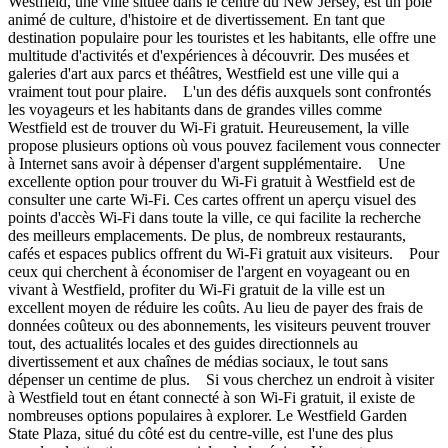
Westfield, une ville située dans le centre du New Jersey, est un pôle
animé de culture, d'histoire et de divertissement. En tant que
destination populaire pour les touristes et les habitants, elle offre une
multitude d'activités et d'expériences à découvrir. Des musées et
galeries d'art aux parcs et théâtres, Westfield est une ville qui a
vraiment tout pour plaire. L'un des défis auxquels sont confrontés
les voyageurs et les habitants dans de grandes villes comme
Westfield est de trouver du Wi-Fi gratuit. Heureusement, la ville
propose plusieurs options où vous pouvez facilement vous connecter
à Internet sans avoir à dépenser d'argent supplémentaire. Une
excellente option pour trouver du Wi-Fi gratuit à Westfield est de
consulter une carte Wi-Fi. Ces cartes offrent un aperçu visuel des
points d'accès Wi-Fi dans toute la ville, ce qui facilite la recherche
des meilleurs emplacements. De plus, de nombreux restaurants,
cafés et espaces publics offrent du Wi-Fi gratuit aux visiteurs. Pour
ceux qui cherchent à économiser de l'argent en voyageant ou en
vivant à Westfield, profiter du Wi-Fi gratuit de la ville est un
excellent moyen de réduire les coûts. Au lieu de payer des frais de
données coûteux ou des abonnements, les visiteurs peuvent trouver
tout, des actualités locales et des guides directionnels au
divertissement et aux chaînes de médias sociaux, le tout sans
dépenser un centime de plus. Si vous cherchez un endroit à visiter
à Westfield tout en étant connecté à son Wi-Fi gratuit, il existe de
nombreuses options populaires à explorer. Le Westfield Garden
State Plaza, situé du côté est du centre-ville, est l'une des plus