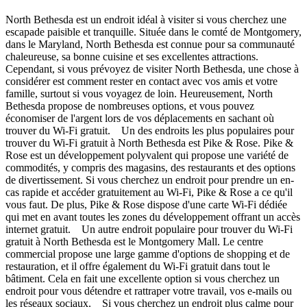
North Bethesda est un endroit idéal à visiter si vous cherchez une
escapade paisible et tranquille. Située dans le comté de Montgomery,
dans le Maryland, North Bethesda est connue pour sa communauté
chaleureuse, sa bonne cuisine et ses excellentes attractions.
Cependant, si vous prévoyez de visiter North Bethesda, une chose à
considérer est comment rester en contact avec vos amis et votre
famille, surtout si vous voyagez de loin. Heureusement, North
Bethesda propose de nombreuses options, et vous pouvez
économiser de l'argent lors de vos déplacements en sachant où
trouver du Wi-Fi gratuit. Un des endroits les plus populaires pour
trouver du Wi-Fi gratuit à North Bethesda est Pike & Rose. Pike &
Rose est un développement polyvalent qui propose une variété de
commodités, y compris des magasins, des restaurants et des options
de divertissement. Si vous cherchez un endroit pour prendre un en-
cas rapide et accéder gratuitement au Wi-Fi, Pike & Rose a ce qu'il
vous faut. De plus, Pike & Rose dispose d'une carte Wi-Fi dédiée
qui met en avant toutes les zones du développement offrant un accès
internet gratuit. Un autre endroit populaire pour trouver du Wi-Fi
gratuit à North Bethesda est le Montgomery Mall. Le centre
commercial propose une large gamme d'options de shopping et de
restauration, et il offre également du Wi-Fi gratuit dans tout le
bâtiment. Cela en fait une excellente option si vous cherchez un
endroit pour vous détendre et rattraper votre travail, vos e-mails ou
les réseaux sociaux. Si vous cherchez un endroit plus calme pour