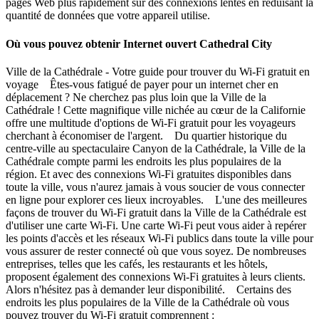
pages Web plus rapidement sur des connexions lentes en réduisant la
quantité de données que votre appareil utilise.
Où vous pouvez obtenir Internet ouvert Cathedral City
Ville de la Cathédrale - Votre guide pour trouver du Wi-Fi gratuit en
voyage Êtes-vous fatigué de payer pour un internet cher en
déplacement ? Ne cherchez pas plus loin que la Ville de la
Cathédrale ! Cette magnifique ville nichée au cœur de la Californie
offre une multitude d'options de Wi-Fi gratuit pour les voyageurs
cherchant à économiser de l'argent. Du quartier historique du
centre-ville au spectaculaire Canyon de la Cathédrale, la Ville de la
Cathédrale compte parmi les endroits les plus populaires de la
région. Et avec des connexions Wi-Fi gratuites disponibles dans
toute la ville, vous n'aurez jamais à vous soucier de vous connecter
en ligne pour explorer ces lieux incroyables. L'une des meilleures
façons de trouver du Wi-Fi gratuit dans la Ville de la Cathédrale est
d'utiliser une carte Wi-Fi. Une carte Wi-Fi peut vous aider à repérer
les points d'accès et les réseaux Wi-Fi publics dans toute la ville pour
vous assurer de rester connecté où que vous soyez. De nombreuses
entreprises, telles que les cafés, les restaurants et les hôtels,
proposent également des connexions Wi-Fi gratuites à leurs clients.
Alors n'hésitez pas à demander leur disponibilité. Certains des
endroits les plus populaires de la Ville de la Cathédrale où vous
pouvez trouver du Wi-Fi gratuit comprennent :