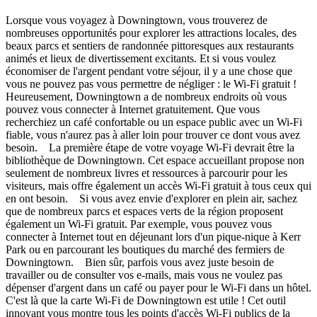
Lorsque vous voyagez à Downingtown, vous trouverez de
nombreuses opportunités pour explorer les attractions locales, des
beaux parcs et sentiers de randonnée pittoresques aux restaurants
animés et lieux de divertissement excitants. Et si vous voulez
économiser de l'argent pendant votre séjour, il y a une chose que
vous ne pouvez pas vous permettre de négliger : le Wi-Fi gratuit !
Heureusement, Downingtown a de nombreux endroits où vous
pouvez vous connecter à Internet gratuitement. Que vous
recherchiez un café confortable ou un espace public avec un Wi-Fi
fiable, vous n'aurez pas à aller loin pour trouver ce dont vous avez
besoin. La première étape de votre voyage Wi-Fi devrait être la
bibliothèque de Downingtown. Cet espace accueillant propose non
seulement de nombreux livres et ressources à parcourir pour les
visiteurs, mais offre également un accès Wi-Fi gratuit à tous ceux qui
en ont besoin. Si vous avez envie d'explorer en plein air, sachez
que de nombreux parcs et espaces verts de la région proposent
également un Wi-Fi gratuit. Par exemple, vous pouvez vous
connecter à Internet tout en déjeunant lors d'un pique-nique à Kerr
Park ou en parcourant les boutiques du marché des fermiers de
Downingtown. Bien sûr, parfois vous avez juste besoin de
travailler ou de consulter vos e-mails, mais vous ne voulez pas
dépenser d'argent dans un café ou payer pour le Wi-Fi dans un hôtel.
C'est là que la carte Wi-Fi de Downingtown est utile ! Cet outil
innovant vous montre tous les points d'accès Wi-Fi publics de la