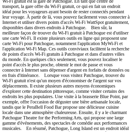
Wi-Fi gratuit est la gare de Patchogue. En tant que centre de
transport, la gare offre du Wi-Fi gratuit, ce qui en fait un endroit
idéal pour les voyageurs ayant besoin de rester connectés pendant
leur voyage. À partir de là, vous pouvez facilement vous connecter à
Internet et utiliser divers points d'accès Wi-Fi WattSpot gratuitement,
disponibles dans divers endroits à Patchogue. Bien sûr, la
meilleure façon de trouver du Wi-Fi gratuit à Patchogue est d'utiliser
une carte Wi-Fi. Il existe plusieurs outils en ligne qui proposent une
carte Wi-Fi pour Patchogue, notamment l'application MyWi-Fi et
l'application Wi-Fi Map. Ces outils conviviaux facilitent la recherche
de points d'accès Wi-Fi gratuits à Patchogue et dans d'autres villes
du monde. En quelques clics seulement, vous pouvez localiser le
point d'accès le plus proche, obtenir le mot de passe et vous
connecter à Internet sans dépenser d'argent en forfaits de données ou
en frais d'itinérance. Lorsque vous visitez Patchogue, trouver du
Wi-Fi gratuit n'est qu'un moyen d'économiser de l'argent sur vos
déplacements. Il existe plusieurs autres moyens économiques
d'explorer cette destination pittoresque, comme visiter certains des
endroits les plus populaires. Une visite à la brasserie Blue Point, par
exemple, offre l'occasion de déguster une bière artisanale locale,
tandis que le PeraBell Food Bar propose une délicieuse cuisine
locale dans une atmosphère chaleureuse. Ensuite, il y a le charmant
Patchogue Theatre for the Performing Arts, qui propose une large
gamme d'événements, des spectacles de comédie aux performances
musicales. En résumé, Patchogue, Long Island est un endroit idéal